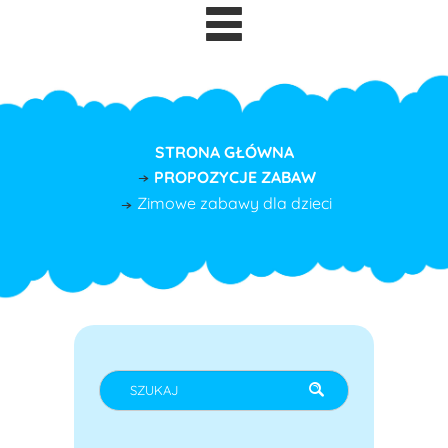
STRONA GŁÓWNA
PROPOZYCJE ZABAW
Zimowe zabawy dla dzieci