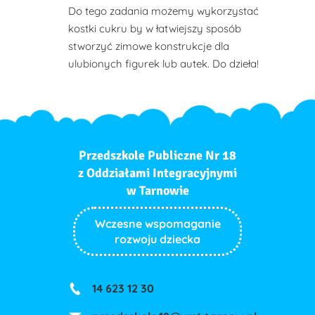
Do tego zadania możemy wykorzystać
kostki cukru by w łatwiejszy sposób
stworzyć zimowe konstrukcje dla
ulubionych figurek lub autek. Do dzieła!
Przedszkole Publiczne Nr 18
z Oddziałami Integracyjnymi
w Tarnowie
Wczesne wspomaganie
rozwoju dziecka
14 623 12 30