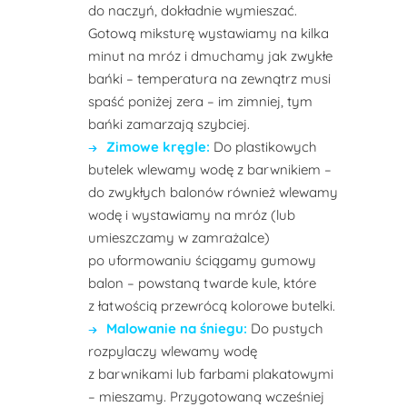
do naczyń, dokładnie wymieszać.
Gotową miksturę wystawiamy na kilka
minut na mróz i dmuchamy jak zwykłe
bańki – temperatura na zewnątrz musi
spaść poniżej zera – im zimniej, tym
bańki zamarzają szybciej.
Zimowe kręgle:
Do plastikowych
butelek wlewamy wodę z barwnikiem –
do zwykłych balonów również wlewamy
wodę i wystawiamy na mróz (lub
umieszczamy w zamrażalce)
po uformowaniu ściągamy gumowy
balon – powstaną twarde kule, które
z łatwością przewrócą kolorowe butelki.
Malowanie na śniegu:
Do pustych
rozpylaczy wlewamy wodę
z barwnikami lub farbami plakatowymi
– mieszamy. Przygotowaną wcześniej