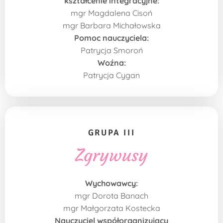
kształcenie integracyjne:
mgr Magdalena Cisoń
mgr Barbara Michałowska
Pomoc nauczyciela:
Patrycja Smoroń
Woźna:
Patrycja Cygan
GRUPA III
Zgrywusy
Wychowawcy:
mgr Dorota Banach
mgr Małgorzata Kostecka
Nauczyciel współorganizujący