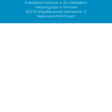
Przedszkole Publiczne nr 18 z Oddziałami
Integracyjnymi w Tarnowie
2022 © Wszystkie prawa zastrzeżone //
Wykonanie
RWN Project