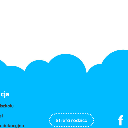
cja
dszkolu
el
Strefa rodzica
 edukacyjna