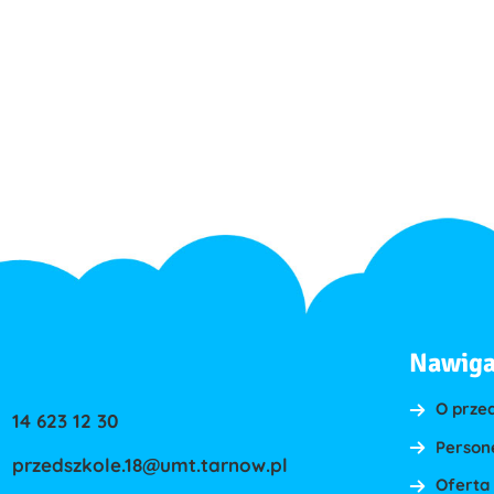
Nawiga
O prze
14 623 12 30
Person
przedszkole.18@umt.tarnow.pl
Oferta