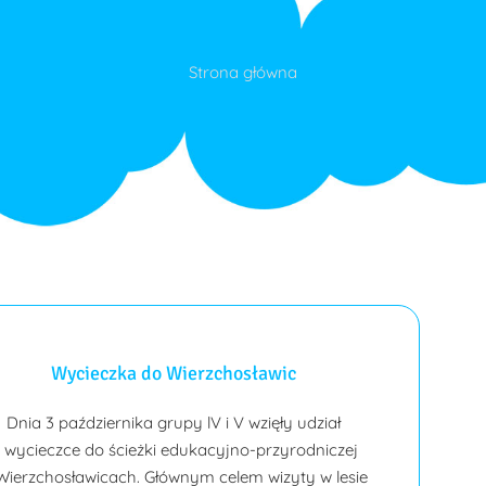
Strona główna
Wycieczka do Wierzchosławic
Dnia 3 października grupy lV i V wzięły udział
 wycieczce do ścieżki edukacyjno-przyrodniczej
Wierzchosławicach. Głównym celem wizyty w lesie