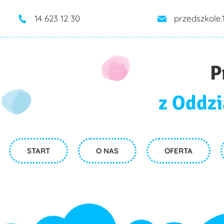
14 623 12 30
przedszkole
P
z Oddzi
START
O NAS
OFERTA