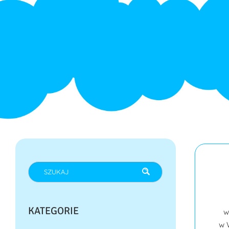
KATEGORIE
w
w 